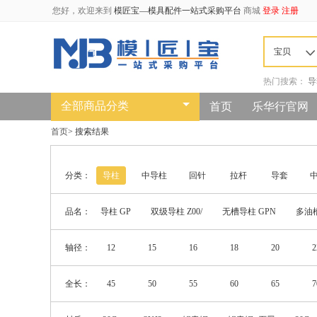
您好，欢迎来到
模匠宝—模具配件一站式采购平台
商城
登录
注册
宝贝
热门搜索：
导
全部商品分类
首页
乐华行官网
首页
>
搜索结果
分类：
导柱
中导柱
回针
拉杆
导套
品名：
导柱 GP
双级导柱 Z00/
无槽导柱 GPN
多油槽
轴径：
12
15
16
18
20
2
全长：
45
50
55
60
65
7
135
140
145
150
155
1