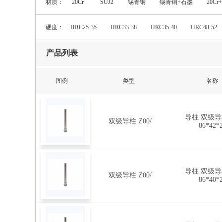
材质：
20Cr
SUJ2
锡青铜
锡青铜+石墨
20C
225
230
235
240
245
2
硬度：
HRC25-35
HRC33-38
HRC35-40
HRC48-52
315
320
325
330
335
3
405
410
415
420
425
4
产品列表
495
500
505
510
515
5
图例
类型
名称
585
590
595
600
605
6
675
680
685
690
695
7
导柱 双级导柱
双级导柱 Z00/
86*42*
导柱 双级导柱
双级导柱 Z00/
86*40*