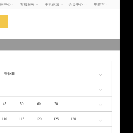
家中心
客服服务
手机商城
会员中心
购物车
管位套
45
50
60
70
110
115
120
125
130
200
205
210
215
220