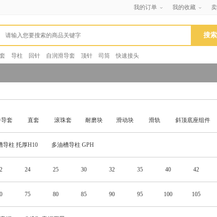
我的订单
我的收藏
卖
套
导柱
回针
自润滑导套
顶针
司筒
快速接头
中导套
直套
滚珠套
耐磨块
滑动块
滑轨
斜顶底座组件
导柱 托厚H10
多油槽导柱 GPH
2
24
25
30
32
35
40
42
0
75
80
85
90
95
100
105
60
165
170
175
180
185
190
195