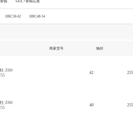
r+青铜
S45C+青铜石墨
50
255
260
265
270
275
280
285
HRC58-62
HRC48-54
40
345
350
355
360
365
370
375
30
435
440
445
450
455
460
465
20
525
530
535
540
545
550
555
商家货号
轴径
10
615
620
625
630
635
640
645
00
 Z00/
42
25
255
 Z00/
40
25
255