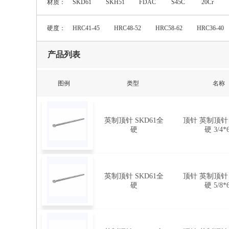
材质：
SKD61
SKH51
FDAC
S45C
20Cr
硬度：
HRC41-45
HRC48-52
HRC58-62
HRC36-40
产品列表
图例
类型
名称
英制顶针 SKD61全
顶针 英制顶针 
硬
硬 3/4*
英制顶针 SKD61全
顶针 英制顶针 
硬
硬 5/8*