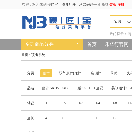
您好，欢迎来到
模匠宝—模具配件一站式采购平台
商城
登录
注册
宝贝
热门搜索：
导
全部商品分类
首页
乐华行官网
首页
>
顶出系统
分类：
顶针
双节顶针(托针)
扁顶针
司筒
支
品名：
顶针 SKH51 Z40/
顶针 SKH51 全硬
英制顶针 SK
顶针 SKD61氮化
轴径：
1
1.5
1/2
1/4
1/8
11
5
5.5
5/16
5/32
5/64
5
全长：
4
6
8
10
12
1
10.5
11
11.5
12
12.5
1
350
400
450
500
550
6