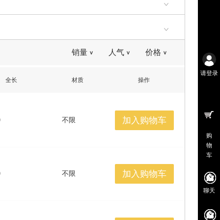
销量
人气
价格
>
>
>
请登录
全长
材质
操作
加入购物车
0
不限
购
物
车
加入购物车
0
不限
聊天