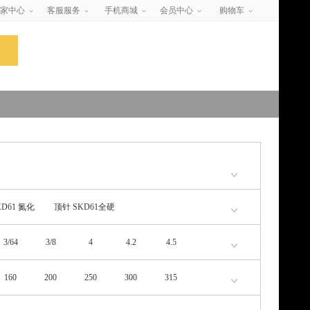
家中心
客服服务
手机商城
会员中心
购物车
D61 氮化
顶针 SKD61全硬
3/64
3/8
4
4.2
4.5
8
8.5
9
9.5
10
160
200
250
300
315
1000
1100