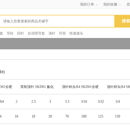
我的订单
我的收藏
卖
套
导柱
回针
自润滑导套
顶针
司筒
快速接头
撑柱
D61全硬
英制顶针 SKD61 氮化
顶针杯头H4 SKD61全硬
顶针杯头H4 SK
/64
2
2.5
3
3.5
3/16
3/32
3/4
/8
6
6.5
7
7.5
7/16
7/32
7/64
4
16
18
20
70
100
125
150
3
14
16
20
25
9/16
9/32
9/64
00
650
700
750
800
850
900
950